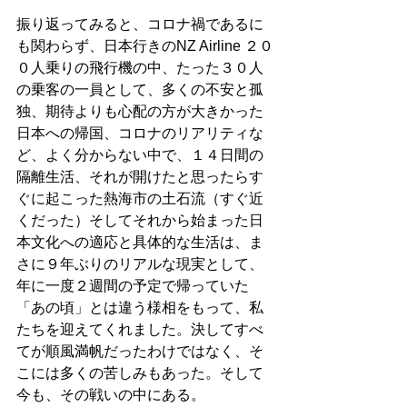
振り返ってみると、コロナ禍であるに
も関わらず、日本行きのNZ Airline ２０
０人乗りの飛行機の中、たった３０人
の乗客の一員として、多くの不安と孤
独、期待よりも心配の方が大きかった
日本への帰国、コロナのリアリティな
ど、よく分からない中で、１４日間の
隔離生活、それが開けたと思ったらす
ぐに起こった熱海市の土石流（すぐ近
くだった）そしてそれから始まった日
本文化への適応と具体的な生活は、ま
さに９年ぶりのリアルな現実として、
年に一度２週間の予定で帰っていた
「あの頃」とは違う様相をもって、私
たちを迎えてくれました。決してすべ
てが順風満帆だったわけではなく、そ
こには多くの苦しみもあった。そして
今も、その戦いの中にある。