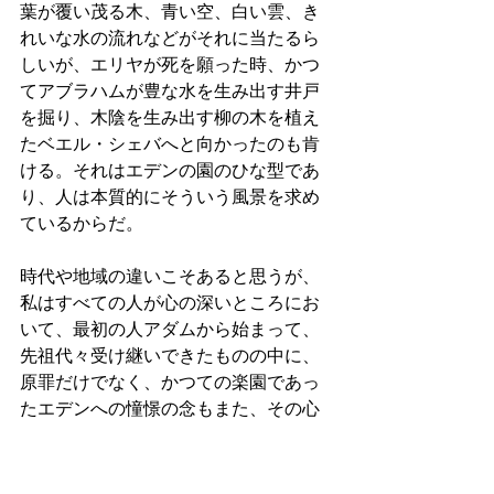
葉が覆い茂る木、青い空、白い雲、き
れいな水の流れなどがそれに当たるら
しいが、エリヤが死を願った時、かつ
てアブラハムが豊な水を生み出す井戸
を掘り、木陰を生み出す柳の木を植え
たベエル・シェバへと向かったのも肯
ける。それはエデンの園のひな型であ
り、人は本質的にそういう風景を求め
ているからだ。
時代や地域の違いこそあると思うが、
私はすべての人が心の深いところにお
いて、最初の人アダムから始まって、
先祖代々受け継いできたものの中に、
原罪だけでなく、かつての楽園であっ
たエデンへの憧憬の念もまた、その心
にあるのではないかと思っている。
だから１６世紀から１８世紀にかけ