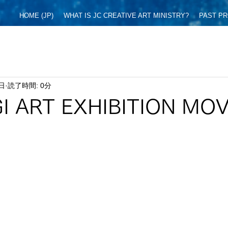
HOME (JP)
WHAT IS JC CREATIVE ART MINISTRY?
PAST P
6日
読了時間: 0分
I ART EXHIBITION MOV