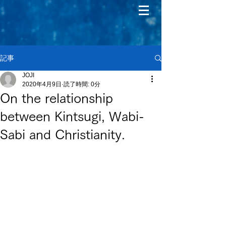
記事
JOJI
2020年4月9日
読了時間: 0分
On the relationship
between Kintsugi, Wabi-
Sabi and Christianity.